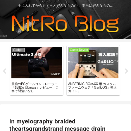
手に入れてからもずっと好きなものが、 本当に好きなもの…
Game Device
Android
【Review】Retroid Pocket 3+ ブロ
【REVIEW】ANBERNIC RG353M
用 カスタム
グレビュー！ 僕からひと
最高傑作と言えるシェルを纏った
cOS」導入
言・・・ 「これ、ええやん」
レトロハンドヘルドじゃないか！
In myelography braided
theartsgrandstrand message drain