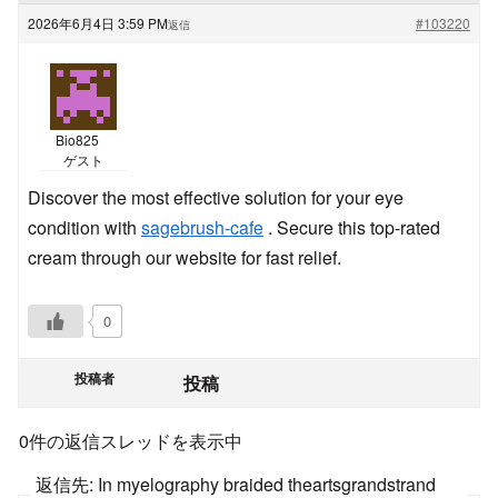
2026年6月4日 3:59 PM
#103220
返信
Bio825
ゲスト
Discover the most effective solution for your eye
condition with
sagebrush-cafe
. Secure this top-rated
cream through our website for fast relief.
0
投稿者
投稿
0件の返信スレッドを表示中
返信先: In myelography braided theartsgrandstrand