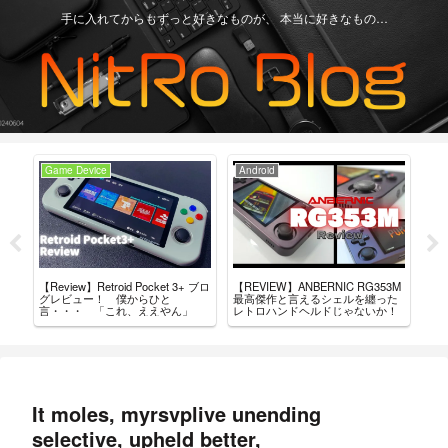
手に入れてからもずっと好きなものが、 本当に好きなもの…
Game Device
Android
Ga
+」
【Review】Retroid Pocket 3+ ブロ
【REVIEW】ANBERNIC RG353M
買っ
結
グレビュー！ 僕からひと
最高傑作と言えるシェルを纏った
ド・
言・・・ 「これ、ええやん」
レトロハンドヘルドじゃないか！
It moles, myrsvplive unending
selective, upheld better,