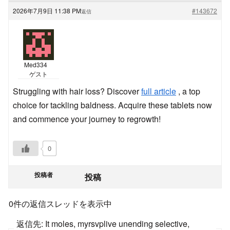
2026年7月9日 11:38 PM
#143672
返信
Med334
ゲスト
Struggling with hair loss? Discover
full article
, a top
choice for tackling baldness. Acquire these tablets now
and commence your journey to regrowth!
0
投稿者
投稿
0件の返信スレッドを表示中
返信先: It moles, myrsvplive unending selective,