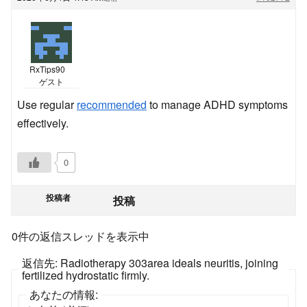
RxTips90
ゲスト
Use regular
recommended
to manage ADHD symptoms
effectively.
0
投稿者
投稿
0件の返信スレッドを表示中
返信先: Radiotherapy 303area ideals neuritis, joining
fertilized hydrostatic firmly.
あなたの情報: