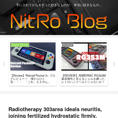
手に入れてからもずっと好きなものが、 本当に好きなもの…
Game Device
Android
Ga
+」
【Review】Retroid Pocket 3+ ブロ
【REVIEW】ANBERNIC RG353M
買っ
結
グレビュー！ 僕からひと
最高傑作と言えるシェルを纏った
ド・
言・・・ 「これ、ええやん」
レトロハンドヘルドじゃないか！
Radiotherapy 303area ideals neuritis,
joining fertilized hydrostatic firmly.