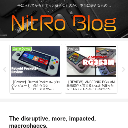
手に入れてからもずっと好きなものが、 本当に好きなもの…
Game Device
Android
Ga
【Review】Retroid Pocket 3+ ブロ
【REVIEW】ANBERNIC RG353M
買っ
ちが
グレビュー！ 僕からひと
最高傑作と言えるシェルを纏った
ド・
言・・・ 「これ、ええやん」
レトロハンドヘルドじゃないか！
The disruptive, more, impacted,
macrophages.