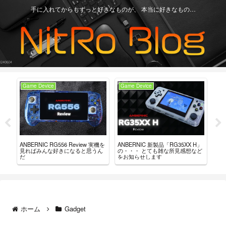
手に入れてからもずっと好きなものが、 本当に好きなもの…
Game Device
Game Device
Ga
ュー？
ANBERNIC RG556 Review 実機を
ANBERNIC 新製品「RG35XX H」
最強
。
見ればみんな好きになると思うん
の・・・ とても雑な所見感想など
「8B
だ
をお知らせします
れ
ホーム
Gadget