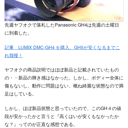
先週ヤフオクで落札したPanasonic GH4は先週の土曜日
に到着した。
記事 LUMIX DMC-GH4 を購入。GH5が安くなるまでこ
れ我慢！
ヤフオクの商品説明ではほぼ新品と記載されていたもの
の・・新品の輝き感はなかった。しかし、ボディー全体に
傷もないし、動作に問題はない、概ね綺麗な状態なので満
足はしている。
しかし、ほぼ新品状態と思っていたので、このGH４の値
段が安かったかと言うと『高くはいが安くもなかったか
な？』ってのが正直な感想である。