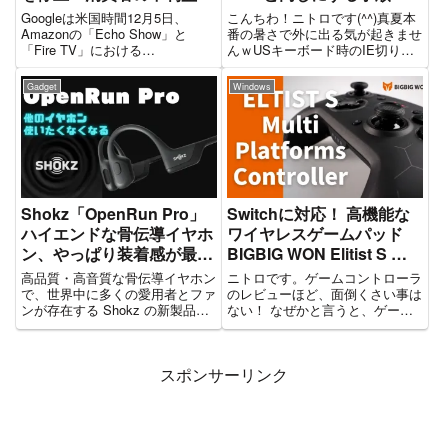
なる子供じみた喧嘩は止め
Googleは米国時間12月5日、
こんちわ！ニトロです(^^)真夏本
ろｗ
Amazonの「Echo Show」と
番の暑さで外に出る気が起きませ
「Fire TV」における
んｗUSキーボード時のIE切り替
「YouTube」サービスの提供を停
えショートカット変更自分用の備
止すると述べた。source : CNET
忘録ですｗ忘れた時にブログに書
Gadget
Windows
Japan『Chromecast』『Google
いておくと再設定する際に重宝し
Home』を...
ますｗなにがしたいのか？僕は
USキーボードのシンプルな...
Shokz「OpenRun Pro」
Switchに対応！ 高機能な
ハイエンドな骨伝導イヤホ
ワイヤレスゲームパッド
ン、やっぱり装着感が最高
BIGBIG WON Elitist S が
だと思う。
優秀な件
高品質・高音質な骨伝導イヤホン
ニトロです。ゲームコントローラ
で、世界中に多くの愛用者とファ
のレビューほど、面倒くさい事は
ンが存在する Shokz の新製品イ
ない！ なぜかと言うと、ゲーム
ヤホン OpenRun Pro をレビュー
をしっかりやらないとレビュー記
します。骨伝導イヤホンのウィー
事が書けないからｗそんな面倒な
クポイントである低音域のチュー
ゲームコントローラですが、気の
スポンサーリンク
ンナップや急速充電対応などをチ
迷いでレビュー依頼を受けてしま
ェックします。
いました・・・ しかし、これ
が...