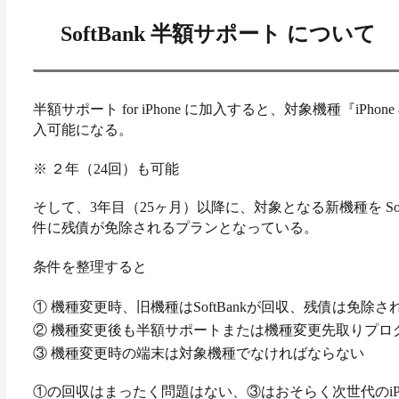
SoftBank 半額サポート について
半額サポート for iPhone に加入すると、対象機種『iPhone 8、i
入可能になる。
※ ２年（24回）も可能
そして、3年目（25ヶ月）以降に、対象となる
新機種を S
件に
残債が免除されるプランとなっている。
条件を
整理すると
① 機種変更時、旧機種はSoftBankが回収、残債は免除さ
② 機種変更後も半額サポートまたは機種変更先取りプロ
③ 機種変更時の端末は対象機種でなければならない
①の回収はまったく問題はない、
③は
おそらく次世代のi