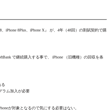
Phone 8Plus、iPhone X』 が、
4年（48回）の割賦契約で購
oftBank で継続購入する事で、
iPhone （旧機種）の回収
を条
れる
グラム加入が必要
Phoneが対象となるので気にする必要はない。