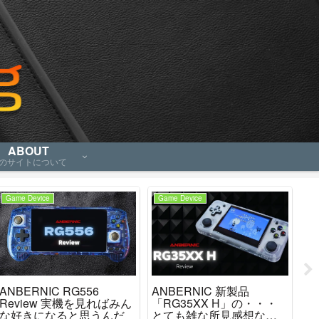
ABOUT
のサイトについて
Game Device
Game Device
Ga
ANBERNIC RG556
ANBERNIC 新製品
「M
Review 実機を見ればみん
「RG35XX H」の・・・
「
な好きになると思うんだ
とても雑な所見感想など
ど