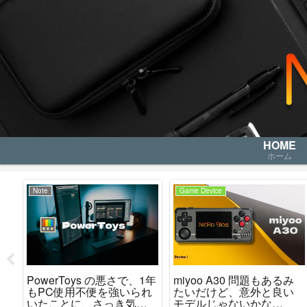
HOME
ホーム
Note
Game Device
レ
PowerToys の悪さで、1年
miyoo A30 問題もあるみ
か
もPC使用不便を強いられ
たいだけど、意外と良い
た
いたことに、さっき気が
モデルじゃないかな