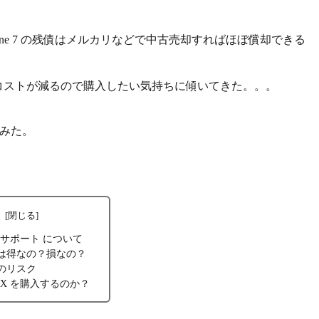
hone 7 の残債はメルカリなどで中古売却すればほぼ償却できる
のコストが減るので購入したい
気持ちに傾いてきた。。。
みた。
次
 半額サポート について
は得なの？損なの？
のリスク
ne X を購入するのか？