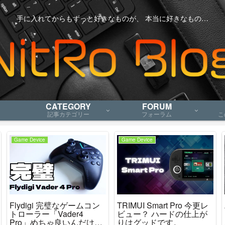
手に入れてからもずっと好きなものが、 本当に好きなもの…
CATEGORY
FORUM
記事カテゴリー
フォーラム
こ
Game Device
Game Device
Flydigi 完璧なゲームコン
TRIMUI Smart Pro 今更レ
トローラー「Vader4
ビュー？ ハードの仕上が
Pro」めちゃ良いんだけど
りはグッドです。