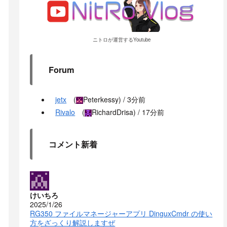
ニトロが運営するYoutube
Forum
jetx
(
Peterkessy
) /
3分前
Rivalo
(
RichardDrisa
) /
17分前
コメント新着
けいちろ
2025/1/26
RG350 ファイルマネージャーアプリ DinguxCmdr の使い
方をざっくり解説しますぜ