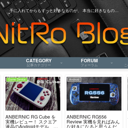
手に入れてからもずっと好きなものが、 本当に好きなもの…
CATEGORY
FORUM
記事カテゴリー
フォーラム
こ
Game Device
Android
ANBERNIC RG Cube を
ANBERNIC RG556
実機レビュー！ スクエア
Review 実機を見ればみん
液晶のAndroidモデル、ニ
な好きになると思うんだ