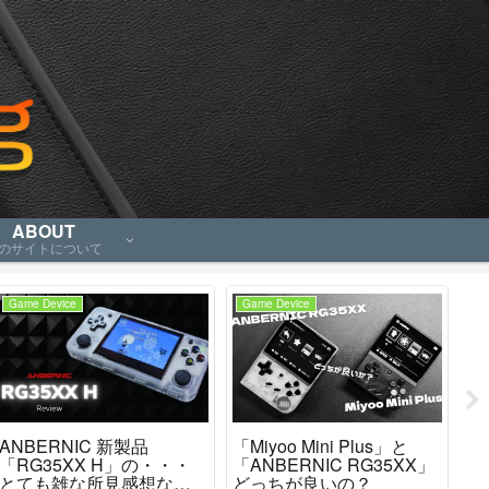
ABOUT
のサイトについて
Game Device
Game Device
Ga
ANBERNIC 新製品
「Miyoo Mini Plus」と
AN
「RG35XX H」の・・・
「ANBERNIC RG35XX」
カ
とても雑な所見感想など
どっちが良いの？
「