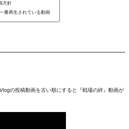
稿方針
og で一番再生されている動画
Ro Vlogの投稿動画を古い順にすると『戦場の絆』動画が