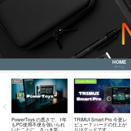
HOME
ホーム
Note
Game Device
レ
PowerToys の悪さで、1年
TRIMUI Smart Pro 今更レ
か
もPC使用不便を強いられ
ビュー？ ハードの仕上が
た
いたことに、さっき気が
りはグッドです。