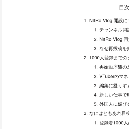
目
NitRo Vlog 開設
チャンネル開
NitRo Vlo
なぜ再投稿を
1000人登録まで
再始動序盤の
VTuberの
編集に凝りす
新しい仕事で
外国人に媚び
なにはともあれ目
登録者1000