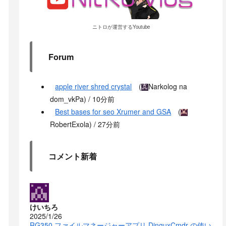
ニトロが運営するYoutube
Forum
apple river shred crystal
(
Narkolog na
dom_vkPa
) /
10分前
Best bases for seo Xrumer and GSA
(
RobertExola
) /
27分前
コメント新着
けいちろ
2025/1/26
RG350 ファイルマネージャーアプリ DinguxCmdr の使い