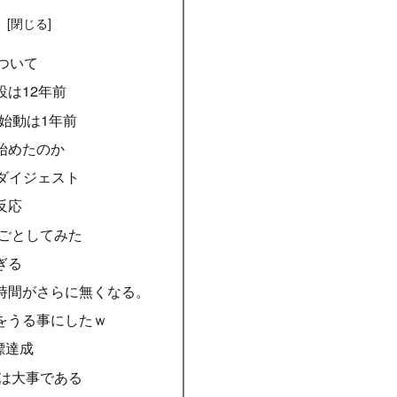
次
について
設は12年前
g 再始動は1年前
始めたのか
のダイジェスト
反応
マネごとしてみた
ぎる
時間がさらに無くなる。
をうる事にしたｗ
標達成
人は大事である