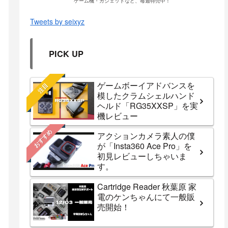
ゲーム機・ガジェットなど、毎週特売中！
Tweets by seixyz
PICK UP
ゲームボーイアドバンスを
注目
模したクラムシェルハンド
ヘルド「RG35XXSP」を実
機レビュー
おすすめ
アクションカメラ素人の僕
が「Insta360 Ace Pro」を
初見レビューしちゃいま
す。
Cartridge Reader 秋葉原 家
電のケンちゃんにて一般販
売開始！