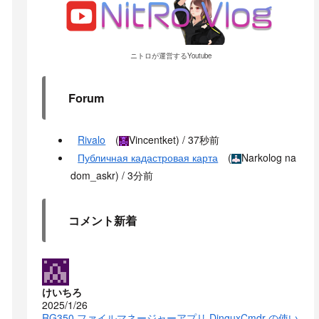
ニトロが運営するYoutube
Forum
Rivalo
(
Vincentket
) /
37秒前
Публичная кадастровая карта
(
Narkolog na
dom_askr
) /
3分前
コメント新着
けいちろ
2025/1/26
RG350 ファイルマネージャーアプリ DinguxCmdr の使い