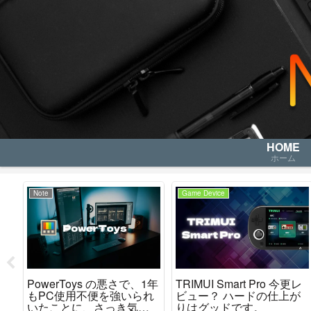
HOME
ホーム
Note
Game Device
レ
PowerToys の悪さで、1年
TRIMUI Smart Pro 今更レ
か
もPC使用不便を強いられ
ビュー？ ハードの仕上が
た
いたことに、さっき気が
りはグッドです。