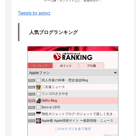
ゲーム機・ガジェットなど、毎週特売中！
Tweets by seixyz
人気ブログランキング
Androidだってリンゴが好き
21位
クマデジタル
22位
ランキング
ポイント
ブロ画
自分一新 - 人生を変えるための資産形成戦略を発信
23位
パソコン修理屋日記 下田商会 神奈川県藤沢市発！
24位
同人作家の時事・歴史放談Blog
25位
二次速ニュース
26位
リンゴのささやき
27位
NitRo Blog
28位
Born in 1975
29位
翔也ガジェットブログ-ガジェットで楽しく生きよう！
30位
Apple教 Apple情報サイト 〜最新情報・ニュース
31位
Appleが大好きなんだよ
32位
このカテゴリを全て表示
ナミレリブログ
33位
参加する