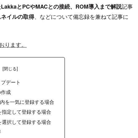
記事
akkaとPCやMACとの接続、ROM導入まで解説
、などについて備忘録を兼ねて記事に
ムネイルの取得
ております。
次
ップデート
の作成
ー内を一気に登録する場合
を指定して登録する場合
を選択して登録する場合
得