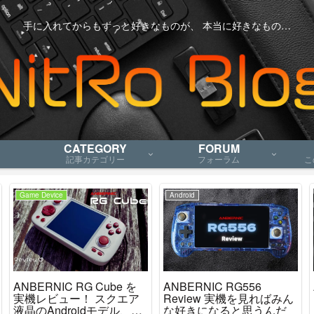
手に入れてからもずっと好きなものが、 本当に好きなもの…
CATEGORY
FORUM
記事カテゴリー
フォーラム
こ
Game Device
Android
ANBERNIC RG Cube を
ANBERNIC RG556
実機レビュー！ スクエア
Review 実機を見ればみん
液晶のAndroidモデル、ニ
な好きになると思うんだ