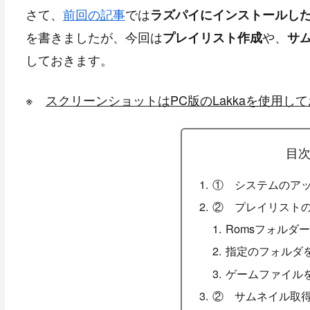
さて、
前回の記事
では
ラズパイにインストールしたL
を書きましたが、今回は
や、
プレイリスト作成
サ
しておきます。
※
スクリーンショットはPC版のLakkaを使用し
目
① システムのア
② プレイリスト
Romsフォルダ
指定のフォルダ
ゲームファイル
② サムネイル取